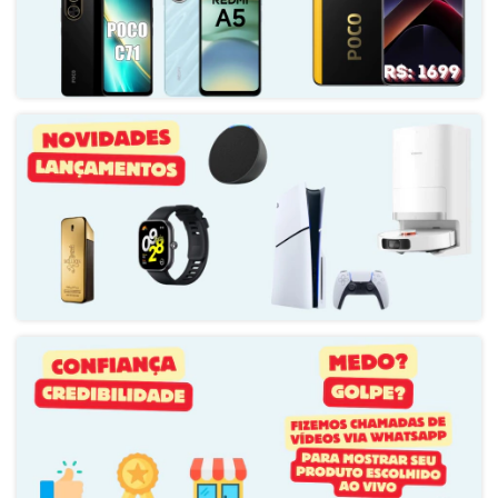
BATERIA
8.500 mAh
CARREGADOR
Até 100 watts
COMUNICAÇÃO
USB-C
CONECTIVIDADE WIRELESS
Wi-Fi 802.11 a/b/g/n/ac, banda dupla 2.4GHz e 5GHz - Bluetooth 5.4 -
NFC
VÍDEO
Qualidade máxima de captura: 4k a 30 fps
LOCALIZAÇÃO
GPS - GLONASS - BeiDou - Galileo - QZSS - NavIC
SENSOR