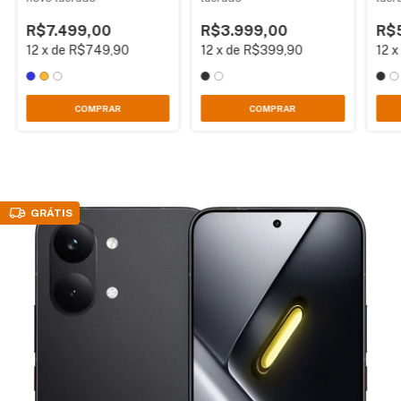
R$7.499,00
R$3.999,00
R$
12
x
de
R$749,90
12
x
de
R$399,90
12
COMPRAR
COMPRAR
GRÁTIS