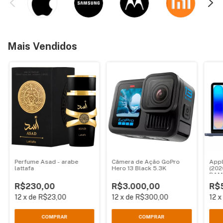
Mais Vendidos
Perfume Asad - arabe
Câmera de Ação GoPro
App
lattafa
Hero 13 Black 5.3K
(202
RAM
R$230,00
R$3.000,00
R$
12
x
de
R$23,00
12
x
de
R$300,00
12