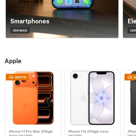
Smartphones
El
VER MAIS
VER
Apple
GRÁTIS
G
iPhone 17 Pro Max 256gb
iPhone 17e 256gb novo
iPho
novo lacrado
lacrado
lacr