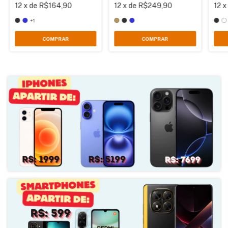
12
x
de
R$164,90
12
x
de
R$249,90
12
Android 16 + HyperOS 3.0
+1
TELA
COMPRAR
COMPRAR
6.83" 1.5K, AMOLED com Tecnologia Dolby Vision e HDR10+
TAXA DE ATUALIZAÇÃO
120Hz
CÂMERA
Principal Dual: Wide de 50MP f/1.5 e Ultra Wide de 8MP f/2.2 + Câmera
Frontal de 20MP f/2.2
FREQUÊNCIA 2G
FREQUÊNCIA 3G
FREQUÊNCIA 4G
FREQUÊNCIA 5G
SIM CARD
Dual SIM (Nano)