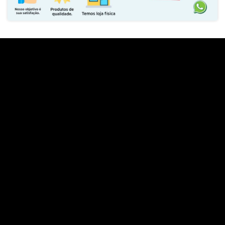
Impressão Digital - Proximidade - Sensor de Luz Ambiente -
Acelerômetro - Giroscópio - Bússola Eletrônica
RENDIMENTO
Classificação IP68 e IP69K
INCLUI
Adaptador de energia - Cabo USB - Capinha - Manual