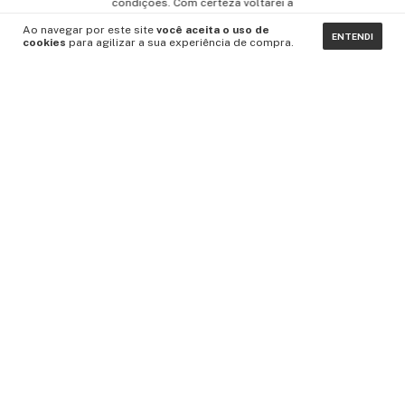
condições. Com certeza voltarei a
comprar!
Ao navegar por este site
você aceita o uso de
ENTENDI
cookies
para agilizar a sua experiência de compra.
QUEM SOMOS
INSTITUCIONAL
ENTRE EM CONTATO
NEWSLETTER
Meios de pagamento