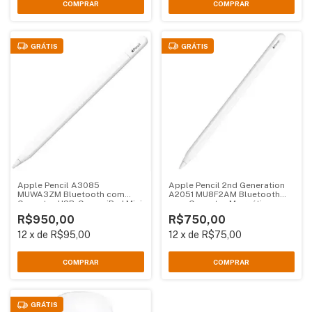
GRÁTIS
GRÁTIS
Apple Pencil A3085
Apple Pencil 2nd Generation
MUWA3ZM Bluetooth com
A2051 MU8F2AM Bluetooth
Conector USB-C para iPad Mini
com Conector Magnético para
iPad iPad Air iPad Pro
iPad Mini iPad Air iPad Pro
R$950,00
R$750,00
12
x
de
R$95,00
12
x
de
R$75,00
GRÁTIS