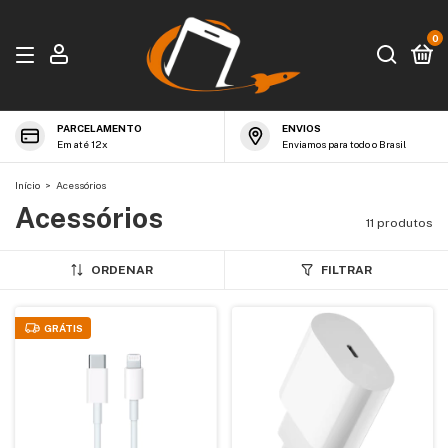
0
PARCELAMENTO
ENVIOS
Em até 12x
Enviamos para todo o Brasil
Início
>
Acessórios
Acessórios
11 produtos
ORDENAR
FILTRAR
GRÁTIS