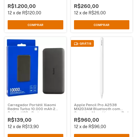
R$1.200,00
R$260,00
12
x
de
R$120,00
12
x
de
R$26,00
GRÁTIS
Carregador Portátil Xiaomi
Apple Pencil Pro A2538
Redmi Turbo 10.000 mAh 2
MX2D3AM Bluetooth com
Saídas USB - Preto
Conector Magnético para iPad
Mini iPad Air (M2) iPad Pro (M4)
R$139,00
R$960,00
12
x
de
R$13,90
12
x
de
R$96,00