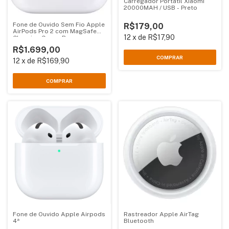
Carregador Portátil Xiaomi
20000MAH / USB - Preto
Fone de Ouvido Sem Fio Apple
R$179,00
AirPods Pro 2 com MagSafe
12
x
de
R$17,90
Charging Case - Branco
R$1.699,00
12
x
de
R$169,90
Fone de Ouvido Apple Airpods
Rastreador Apple AirTag
4ª
Bluetooth