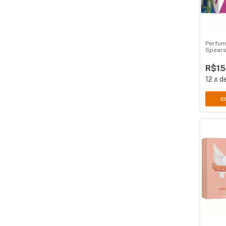
Perfum
Spears
R$15
12
x
d