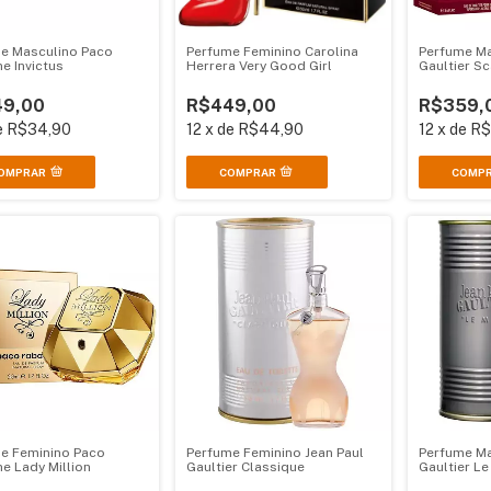
e Masculino Paco
Perfume Ma
Perfume Feminino Carolina
e Invictus
Gaultier S
Herrera Very Good Girl
9,00
R$359,
R$449,00
e
R$34,90
12
x
de
R$
12
x
de
R$44,90
OMPRAR
COMP
e Feminino Paco
Perfume Feminino Jean Paul
Perfume Ma
e Lady Million
Gaultier Classique
Gaultier Le