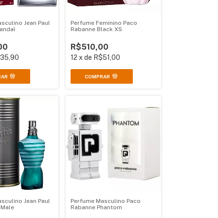
sculino Jean Paul
Perfume Feminino Paco
candal
Rabanne Black XS
00
R$510,00
35,90
12
x
de
R$51,00
RAR
sculino Jean Paul
Perfume Masculino Paco
 Male
Rabanne Phantom