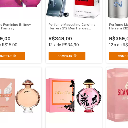
e Feminino Britney
Perfume Masculino Carolina
Perfume Ma
 Fantasy
Herrera 212 Men Heroes
Herrera 21
Forever Young
9,00
R$349,00
R$359,
e
R$15,90
12
x
de
R$34,90
12
x
de
R$
COMPRAR
COMP