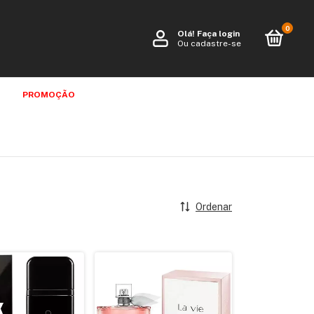
0
Olá!
Faça login
Ou cadastre-se
PROMOÇÃO
Ordenar