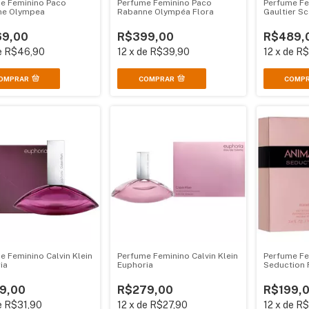
e Feminino Paco
Perfume Feminino Paco
Perfume Fe
ne Olympea
Rabanne Olympéa Flora
Gaultier S
9,00
R$399,00
R$489,
e
R$46,90
12
x
de
R$39,90
12
x
de
R$
OMPRAR
COMPRAR
COMP
e Feminino Calvin Klein
Perfume Feminino Calvin Klein
Perfume Fe
ia
Euphoria
Seduction
9,00
R$279,00
R$199,
e
R$31,90
12
x
de
R$27,90
12
x
de
R$