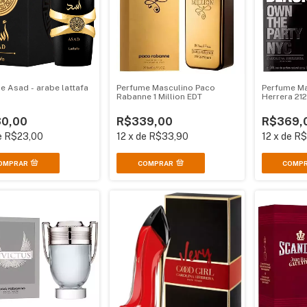
e Asad - arabe lattafa
Perfume Masculino Paco
Perfume Ma
Rabanne 1 Million EDT
Herrera 212
0,00
R$339,00
R$369,
e
R$23,00
12
x
de
R$33,90
12
x
de
R$
COMPRAR
COMP