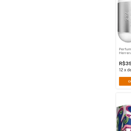
Perfum
Herrer
R$39
12
x
d
C