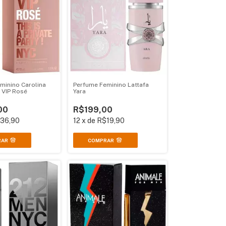
minino Carolina
Perfume Feminino Lattafa
 VIP Rosé
Yara
00
R$199,00
36,90
12
x
de
R$19,90
RAR