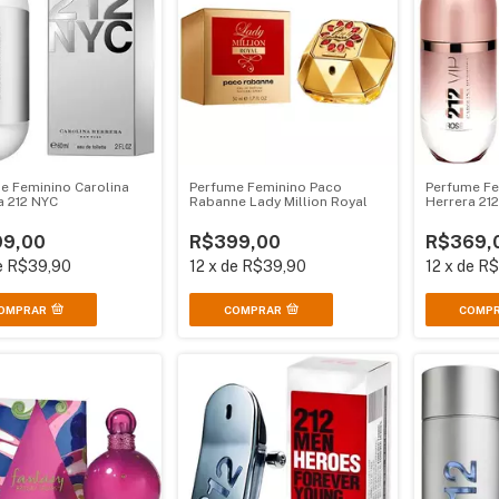
e Feminino Carolina
Perfume Feminino Paco
Perfume Fe
a 212 NYC
Rabanne Lady Million Royal
Herrera 212
9,00
R$399,00
R$369,
e
R$39,90
12
x
de
R$39,90
12
x
de
R$
OMPRAR
COMPRAR
COMP