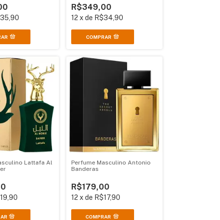
00
R$349,00
35,90
12
x
de
R$34,90
RAR
COMPRAR
sculino Lattafa Al
Perfume Masculino Antonio
er
Banderas
00
R$179,00
19,90
12
x
de
R$17,90