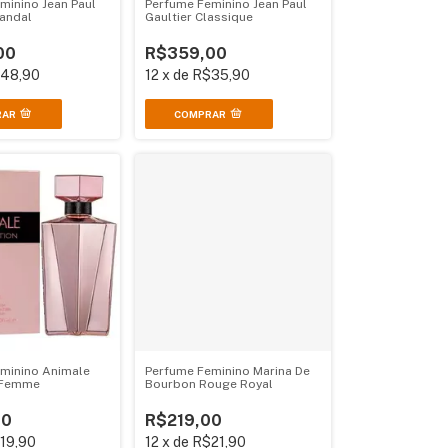
minino Jean Paul
Perfume Feminino Jean Paul
candal
Gaultier Classique
00
R$359,00
48,90
12
x
de
R$35,90
RAR
minino Animale
Perfume Feminino Marina De
 Femme
Bourbon Rouge Royal
00
R$219,00
19,90
12
x
de
R$21,90