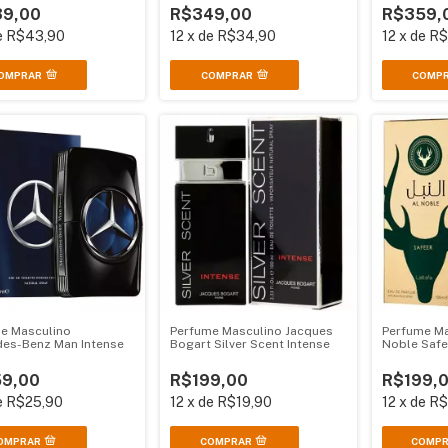
9,00
R$349,00
R$359,
e
R$43,90
12
x
de
R$34,90
12
x
de
R$
OMPRAR
COMPRAR
COMP
e Masculino
Perfume Masculino Jacques
Perfume Ma
es-Benz Man Intense
Bogart Silver Scent Intense
Noble Safe
9,00
R$199,00
R$199,
e
R$25,90
12
x
de
R$19,90
12
x
de
R$