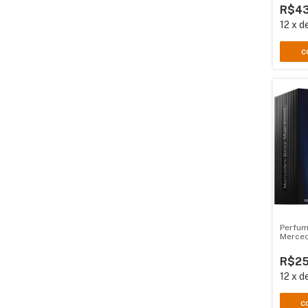
R$43
12
x
d
C
Perfum
Merced
R$25
12
x
d