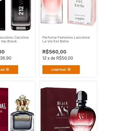
sculino Carolina
Perfume Feminino Lancôme
 Vip Black
La Vie Est Belle
00
R$560,00
36,90
12
x
de
R$56,00
RAR