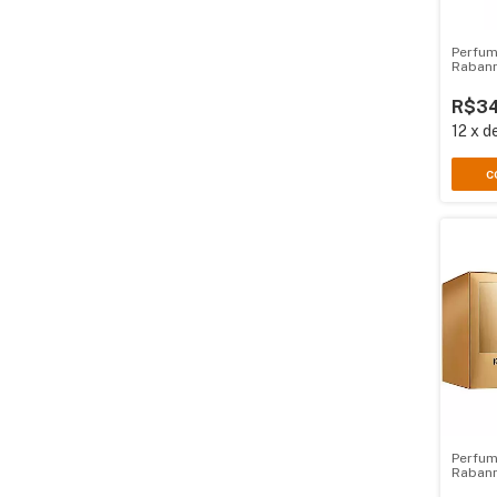
Perfum
Rabann
R$34
12
x
d
C
Perfum
Rabann