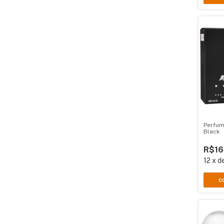
Perfum
Black
R$16
12
x
d