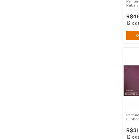
Perfum
Raban
R$46
12
x
d
C
Perfum
Euphor
R$31
12
x
d