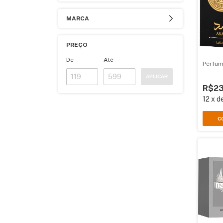
MARCA
PREÇO
De
Até
Perfum
APLICAR
R$23
12
x
d