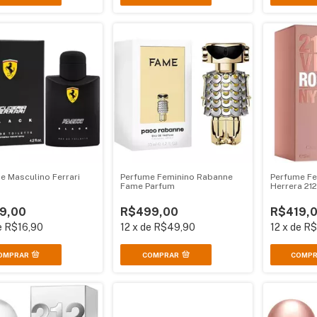
e Masculino Ferrari
Perfume Feminino Rabanne
Perfume Fe
Fame Parfum
Herrera 21
9,00
R$499,00
R$419,
e
R$16,90
12
x
de
R$49,90
12
x
de
R$
COMPRAR