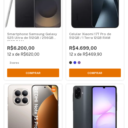
Smartphone Samsung Galaxy
Celular Xiaomi 17T Pro de
S25 Ultra de 512GB / 256GB
512GB / 1 Terra 12GB RAM
12GB RAM
R$6.200,00
R$4.699,00
12
x
de
R$620,00
12
x
de
R$469,90
3 cores
COMPRAR
COMPRAR