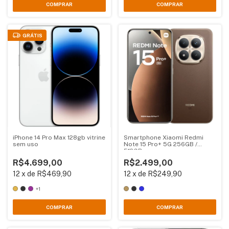
COMPRAR
COMPRAR
GRÁTIS
iPhone 14 Pro Max 128gb vitrine
Smartphone Xiaomi Redmi
sem uso
Note 15 Pro+ 5G 256GB /
512GB
R$4.699,00
R$2.499,00
12
x
de
R$469,90
12
x
de
R$249,90
+1
COMPRAR
COMPRAR