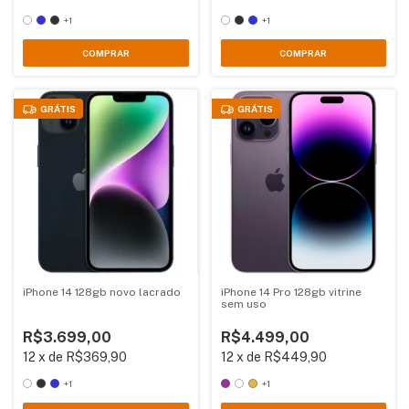
+1
+1
COMPRAR
COMPRAR
GRÁTIS
GRÁTIS
iPhone 14 128gb novo lacrado
iPhone 14 Pro 128gb vitrine
sem uso
R$3.699,00
R$4.499,00
12
x
de
R$369,90
12
x
de
R$449,90
+1
+1