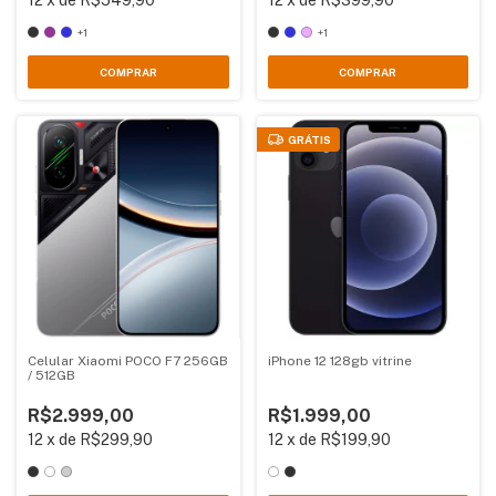
+1
+1
COMPRAR
COMPRAR
GRÁTIS
Celular Xiaomi POCO F7 256GB
iPhone 12 128gb vitrine
/ 512GB
R$2.999,00
R$1.999,00
12
x
de
R$299,90
12
x
de
R$199,90