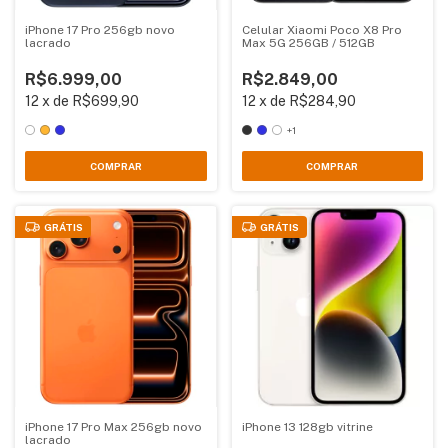
iPhone 17 Pro 256gb novo
Celular Xiaomi Poco X8 Pro
lacrado
Max 5G 256GB / 512GB
R$6.999,00
R$2.849,00
12
x
de
R$699,90
12
x
de
R$284,90
+1
COMPRAR
COMPRAR
GRÁTIS
GRÁTIS
iPhone 17 Pro Max 256gb novo
iPhone 13 128gb vitrine
lacrado