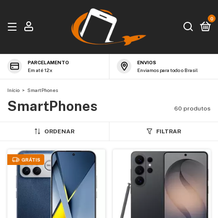
0
PARCELAMENTO
ENVIOS
Em até 12x
Enviamos para todo o Brasil
Início
>
SmartPhones
SmartPhones
60 produtos
ORDENAR
FILTRAR
GRÁTIS