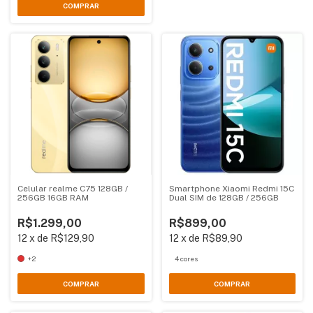
COMPRAR
Celular realme C75 128GB /
Smartphone Xiaomi Redmi 15C
256GB 16GB RAM
Dual SIM de 128GB / 256GB
R$1.299,00
R$899,00
12
x
de
R$129,90
12
x
de
R$89,90
+2
4 cores
COMPRAR
COMPRAR