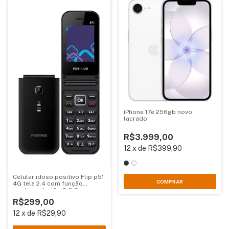
iPhone 17e 256gb novo
lacrado
R$3.999,00
12
x
de
R$399,90
Celular idoso positivo Flip p51
COMPRAR
4G tela 2.4 com função
modem e botão S.O.S
R$299,00
12
x
de
R$29,90