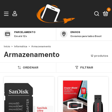
0
PARCELAMENTO
ENVIOS
Em até 12x
Enviamos para todo o Brasil
Início
>
Informática
>
Armazenamento
Armazenamento
12 produtos
ORDENAR
FILTRAR