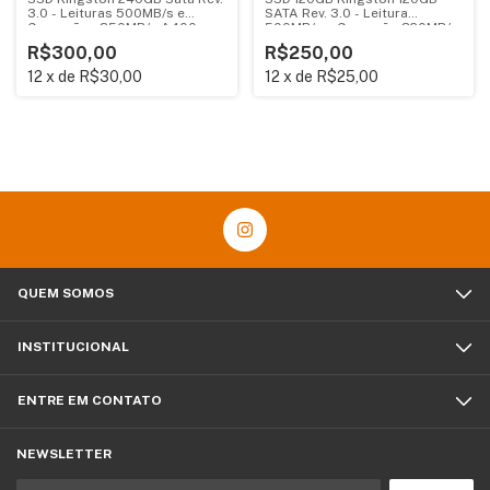
3.0 - Leituras 500MB/s e
SATA Rev. 3.0 - Leitura
Gravações 350MB/s A400
500MB/s e Gravação 320MB/s
R$300,00
R$250,00
12
x
de
R$30,00
12
x
de
R$25,00
QUEM SOMOS
INSTITUCIONAL
ENTRE EM CONTATO
NEWSLETTER