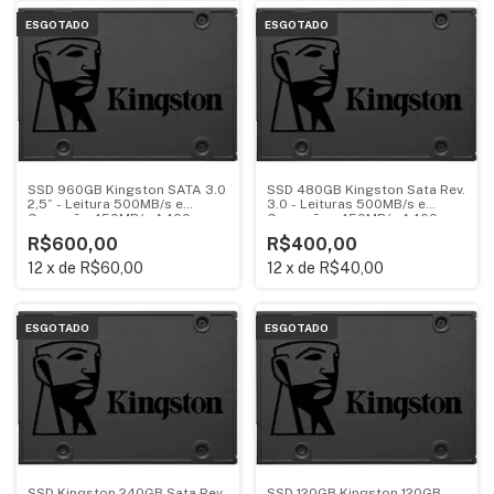
ESGOTADO
ESGOTADO
SSD 960GB Kingston SATA 3.0
SSD 480GB Kingston Sata Rev.
2,5” - Leitura 500MB/s e
3.0 - Leituras 500MB/s e
Gravação 450MB/s A400
Gravações 450MB/s A400
R$600,00
R$400,00
12
x
de
R$60,00
12
x
de
R$40,00
ESGOTADO
ESGOTADO
SSD Kingston 240GB Sata Rev.
SSD 120GB Kingston 120GB