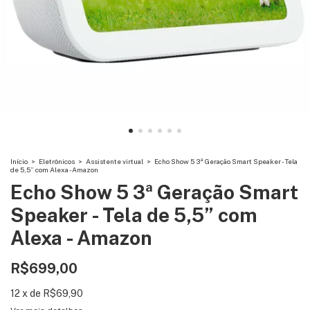
Início
>
Eletrônicos
>
Assistente virtual
>
Echo Show 5 3ª Geração Smart Speaker - Tela
de 5,5” com Alexa - Amazon
Echo Show 5 3ª Geração Smart
Speaker - Tela de 5,5” com
Alexa - Amazon
R$699,00
12
x
de
R$69,90