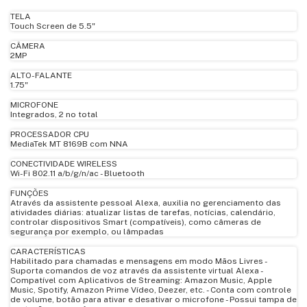
TELA
Touch Screen de 5.5"
CÂMERA
2MP
ALTO-FALANTE
1.75"
MICROFONE
Integrados, 2 no total
PROCESSADOR CPU
MediaTek MT 8169B com NNA
CONECTIVIDADE WIRELESS
Wi-Fi 802.11 a/b/g/n/ac - Bluetooth
FUNÇÕES
Através da assistente pessoal Alexa, auxilia no gerenciamento das
atividades diárias: atualizar listas de tarefas, notícias, calendário,
controlar dispositivos Smart (compatíveis), como câmeras de
segurança por exemplo, ou lâmpadas
CARACTERÍSTICAS
Habilitado para chamadas e mensagens em modo Mãos Livres -
Suporta comandos de voz através da assistente virtual Alexa -
Compatível com Aplicativos de Streaming: Amazon Music, Apple
Music, Spotify, Amazon Prime Vídeo, Deezer, etc. - Conta com controle
de volume, botão para ativar e desativar o microfone - Possui tampa de