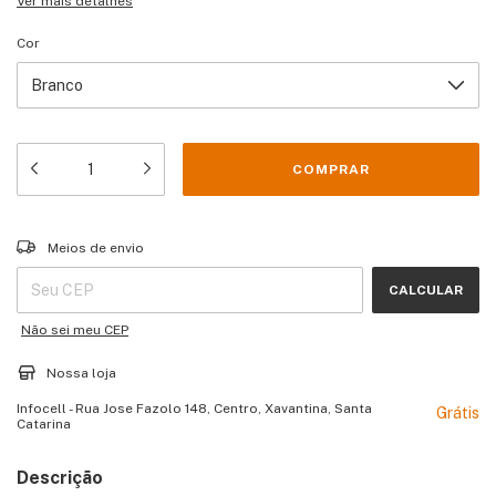
Ver mais detalhes
Cor
Entregas para o CEP:
ALTERAR CEP
Meios de envio
CALCULAR
Não sei meu CEP
Nossa loja
Infocell - Rua Jose Fazolo 148, Centro, Xavantina, Santa
Grátis
Catarina
Descrição