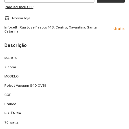
Não sei meu CEP
Nossa loja
Infocell - Rua Jose Fazolo 148, Centro, Xavantina, Santa
Grátis
Catarina
Descrição
MARCA
Xiaomi
MODELO
Robot Vacuum S40 OV81
COR
Branco
POTÊNCIA
70 watts