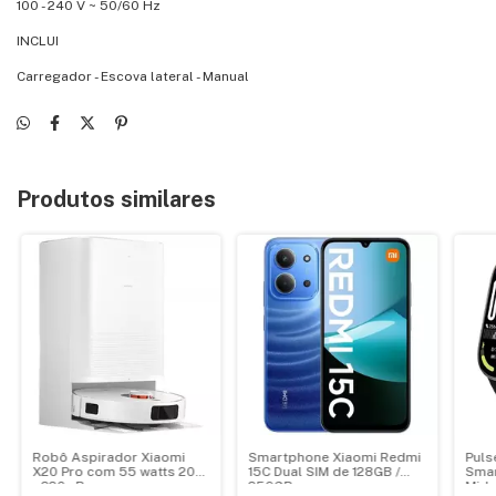
100 - 240 V ~ 50/60 Hz
INCLUI
Carregador - Escova lateral - Manual
Produtos similares
Robô Aspirador Xiaomi
Smartphone Xiaomi Redmi
Puls
X20 Pro com 55 watts 200
15C Dual SIM de 128GB /
Smar
- 220v Branco
256GB
Midn