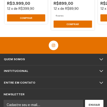
R$3.999,00
R$899,00
R$
12
x
de
R$399,90
12
x
de
R$89,90
12
4 cores
COMPRAR
COMPRAR
QUEM SOMOS
INSTITUCIONAL
ENTRE EM CONTATO
NEWSLETTER