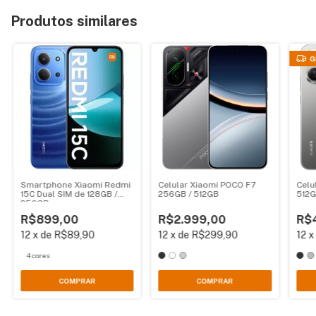
Produtos similares
G
Smartphone Xiaomi Redmi
Celular Xiaomi POCO F7
Celu
15C Dual SIM de 128GB /
256GB / 512GB
512G
256GB
R$899,00
R$2.999,00
R$
12
x
de
R$89,90
12
x
de
R$299,90
12
4 cores
COMPRAR
COMPRAR