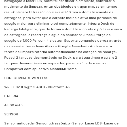
navegação a laser LDS, permite identificar o ambiente, controlar o
movimento da limpeza, evitar obstáculos e traçar mapas em tempo
real - O Sensor Ultrassônico eleva até 10 mm automaticamente os
esfregões, para evitar que o carpete molhe e ativa uma potência de
sucção maior para eliminar o pó completamente - Integra Dock de
Recarga Inteligente, que de forma automática, coleta o pó, lava e seca
os esfregões, e recarrega a água do aspirador - Possui força de
sucção de 7.000 Pa, com 4 ajustes - Suporta comandos de voz através
das assistentes virtuais Alexa e Google Assistant - Ao finalizar a
tarefa de limpeza retorna automaticamente na estação de recarga -
Possui 2 tanques desmontáveis no Dock, para água limpa e suja, e 2
tanques desmontáveis no aspirador, para uso úmido e seco -
Compatível com aplicativo Xiaomi/Mi Home
CONECTIVIDADE WIRELESS
Wi-Fi 802.11 b/g/n 2.4GHz - Bluetooth 4.2
BATERIA
4.800 mAh
SENSOR
Sensor antiqueda - Sensor ultrassônico - Sensor Laser LDS - Laser de