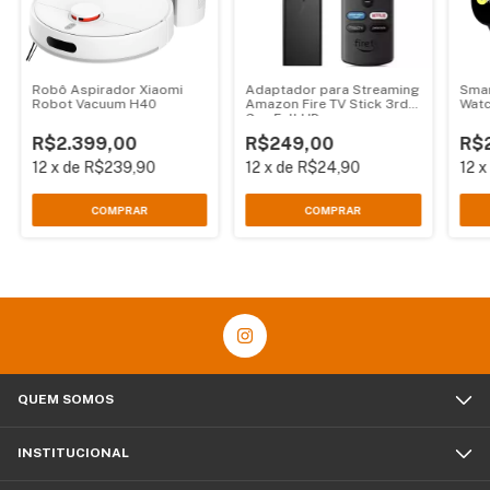
Robô Aspirador Xiaomi
Adaptador para Streaming
Smar
Robot Vacuum H40
Amazon Fire TV Stick 3rd
Watc
Gen Full HD
R$2.399,00
R$249,00
R$
12
x
de
R$239,90
12
x
de
R$24,90
12
COMPRAR
QUEM SOMOS
INSTITUCIONAL