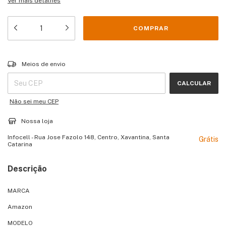
Ver mais detalhes
Entregas para o CEP:
ALTERAR CEP
Meios de envio
CALCULAR
Não sei meu CEP
Nossa loja
Infocell - Rua Jose Fazolo 148, Centro, Xavantina, Santa
Grátis
Catarina
Descrição
MARCA
Amazon
MODELO