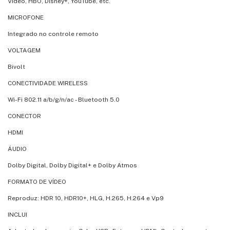
Video, HBO, Disney+, YouTube, etc.
MICROFONE
Integrado no controle remoto
VOLTAGEM
Bivolt
CONECTIVIDADE WIRELESS
Wi-Fi 802.11 a/b/g/n/ac - Bluetooth 5.0
CONECTOR
HDMI
ÁUDIO
Dolby Digital, Dolby Digital+ e Dolby Atmos
FORMATO DE VÍDEO
Reproduz: HDR 10, HDR10+, HLG, H.265, H.264 e Vp9
INCLUI